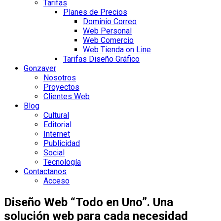
Tarifas
Planes de Precios
Dominio Correo
Web Personal
Web Comercio
Web Tienda on Line
Tarifas Diseño Gráfico
Gonzaver
Nosotros
Proyectos
Clientes Web
Blog
Cultural
Editorial
Internet
Publicidad
Social
Tecnología
Contactanos
Acceso
Diseño Web
“Todo en Uno”
. Una
solución web
para cada necesidad