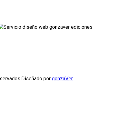
lizados en la sección trabajos realizados. Tanto en Diseño Gráf
servados.
Diseñado por
gonzaVer