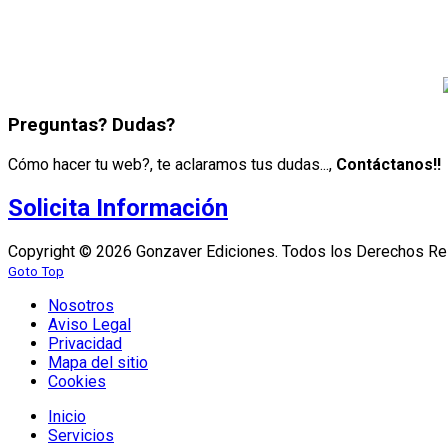
Puedes consultar una ámplia muestra de nuestros trabajos rea
Trabajos Realizados
Preguntas? Dudas?
Cómo hacer tu web?, te aclaramos tus dudas...,
Contáctanos!!
Solicita Información
Copyright © 2026 Gonzaver Ediciones. Todos los Derechos Re
Goto Top
Nosotros
Aviso Legal
Privacidad
Mapa del sitio
Cookies
Inicio
Servicios