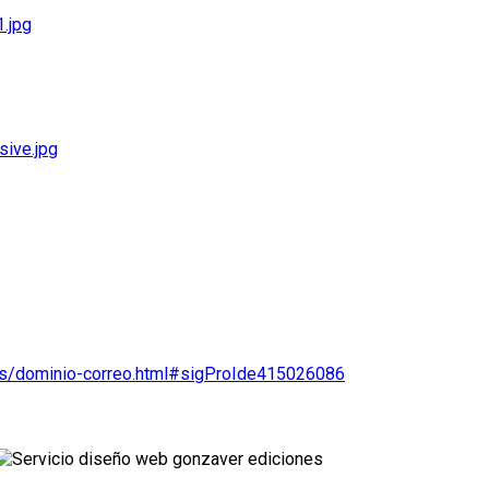
ios/dominio-correo.html#sigProIde415026086